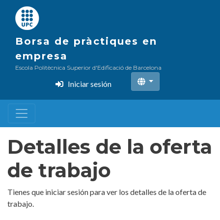
Pasar
al
contenido
Borsa de pràctiques en
principal
empresa
Escola Politècnica Superior d'Edificació de Barcelona
Iniciar sesión
Detalles de la oferta
de trabajo
Tienes que iniciar sesión para ver los detalles de la oferta de
trabajo.