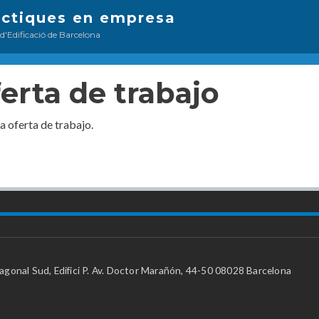
Pasar
àctiques en empresa
al
 d'Edificació de Barcelona
contenido
principal
ferta de trabajo
la oferta de trabajo.
gonal Sud, Edifici P. Av. Doctor Marañón, 44-50 08028 Barcelona