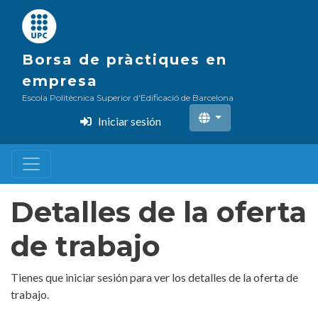
Pasar
al
contenido
Borsa de pràctiques en
principal
empresa
Escola Politècnica Superior d'Edificació de Barcelona
Iniciar sesión
Detalles de la oferta
de trabajo
Tienes que iniciar sesión para ver los detalles de la oferta de
trabajo.